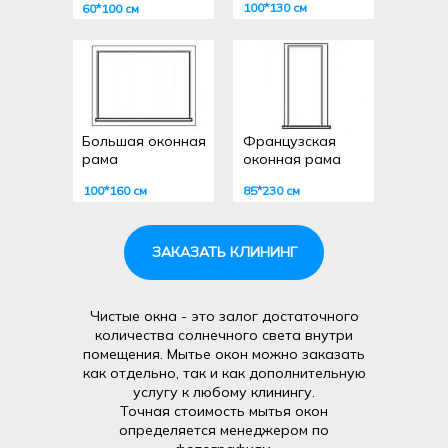
100*130 см
60*100 см
Начиная использовать Сервис (его
отдельные
функциональности), вы принимаете
Пользовательское соглашение
и
соглашаетесь
c
Политикой конфиденциальности
.
Большая оконная
Французская
рама
оконная рама
© 2023, INHOME
100*160 см
85*230 см
ЗАКАЗАТЬ КЛИНИНГ
Чистые окна - это залог достаточного
количества солнечного света внутри
помещения. Мытье окон можно заказать
как отдельно, так и как дополнительную
услугу к любому клинингу.
Точная стоимость мытья окон
определяется менеджером по