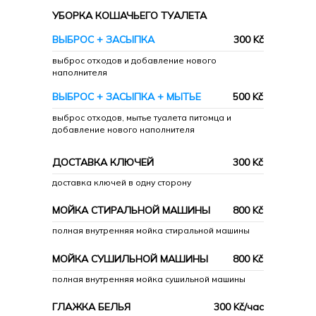
чистому рабочему месту. Мы с
УБОРКА КОШАЧЬЕГО ТУАЛЕТА
любовью относимся к нашим
ВЫБРОС + ЗАСЫПКА
300 Kč
клиентам, поэтому уверяем Вас в
выброс отходов и добавление нового
качестве и надежности нашей
наполнителя
работы!
ВЫБРОС + ЗАСЫПКА + МЫТЬЕ
500 Kč
выброс отходов, мытье туалета питомца и
добавление нового наполнителя
ДОСТАВКА КЛЮЧЕЙ
300 Kč
доставка ключей в одну сторону
Занимайтесь
МОЙКА СТИРАЛЬНОЙ МАШИНЫ
800 Kč
любимым делом
полная внутренняя мойка стиральной машины
МОЙКА СУШИЛЬНОЙ МАШИНЫ
800 Kč
А чистоту в вашем доме
полная внутренняя мойка сушильной машины
доверьте профессионалам
ГЛАЖКА БЕЛЬЯ
300 Kč/час