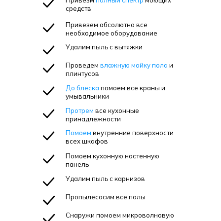
Привезм
полный спектр
моющих
средств
Привезем абсолютно все
необходимое оборудование
Удалим пыль с вытяжки
Проведем
влажную мойку пола
и
плинтусов
До блеска
помоем все краны и
умывальники
Протрем
все кухонные
принадлежности
Помоем
внутренние поверхности
всех шкафов
Помоем кухонную настенную
панель
Удалим пыль с карнизов
Пропылесосим все полы
Снаружи помоем микроволновую