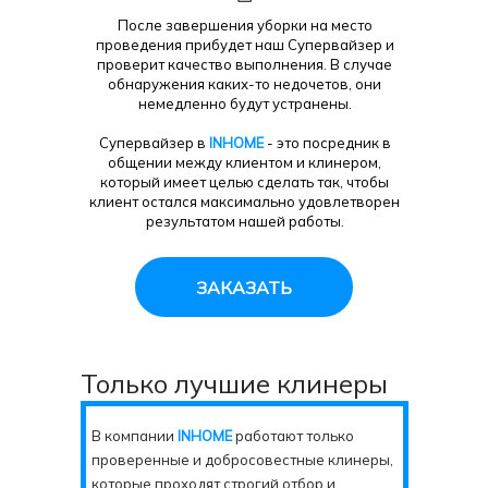
После завершения уборки на место
проведения прибудет наш Супервайзер и
проверит качество выполнения. В случае
обнаружения каких-то недочетов, они
немедленно будут устранены.
Супервайзер в
INHOME
- это посредник в
общении между клиентом и клинером,
который имеет целью сделать так, чтобы
клиент остался максимально удовлетворен
результатом нашей работы.
ЗАКАЗАТЬ
Только лучшие клинеры
В компании
INHOME
работают только
проверенные и добросовестные клинеры,
которые проходят строгий отбор и