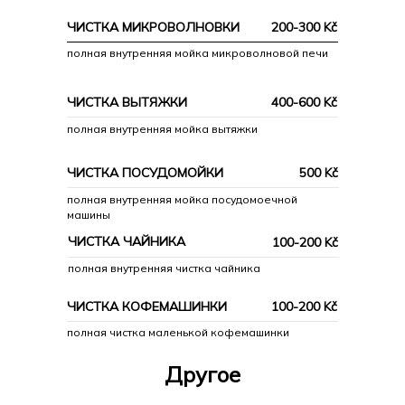
офисов, коммерческих
ЧИСТКА МИКРОВОЛНОВКИ
200-300 Kč
помещений, квартир и
полная внутренняя мойка микроволновой печи
домов
ЧИСТКА ВЫТЯЖКИ
400-600 Kč
Клининговая компания INHOME
полная внутренняя мойка вытяжки
предоставляет регулярную
ЧИСТКА ПОСУДОМОЙКИ
500 Kč
поддерживающую уборку любых
полная внутренняя мойка посудомоечной
типов коммерческих и складских
машины
помещений, офисов, квартир и
ЧИСТКА ЧАЙНИКА
100-200 Kč
домов. Мы работаем эффективно и
полная внутренняя чистка чайника
ненавязчиво в любое удобное для
ЧИСТКА КОФЕМАШИНКИ
100-200 Kč
Вас время и проводим уборку,
полная чистка маленькой кофемашинки
чтобы на следующий день вы
Другое
пришли к полностью готовому,